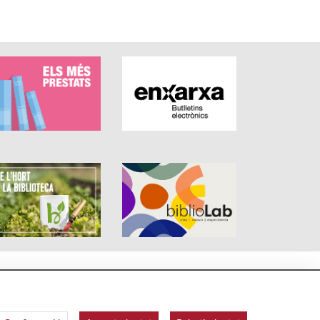
 web
om