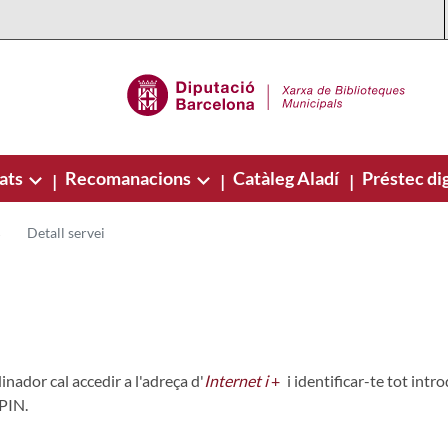
ats
Recomanacions
Catàleg Aladí
Préstec dig
|
|
|
Detall servei
inador cal accedir a l'adreça d'
Internet i
+
i identificar-te tot intr
l PIN.