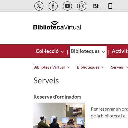
Salta al contingut principal
Col·lecció
Biblioteques
Activit
|
|
Biblioteca Virtual
Biblioteques
Serveis
Serveis
Reserva d'ordinadors
Per reservar un ord
de la biblioteca i e