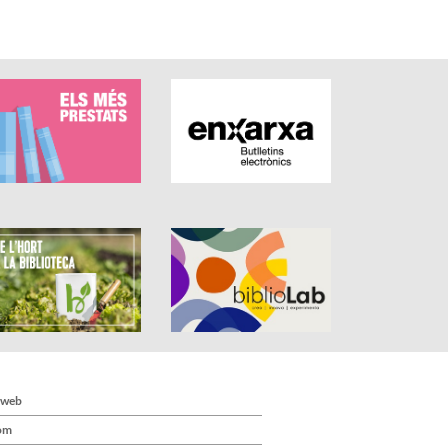
 web
om