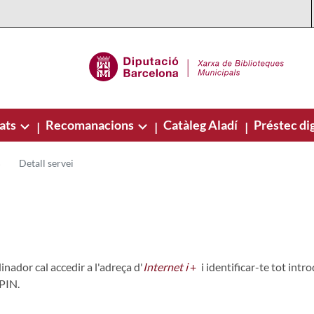
ats
Recomanacions
Catàleg Aladí
Préstec dig
|
|
|
Detall servei
inador cal accedir a l'adreça d'
Internet i
+
i identificar-te tot intr
l PIN.