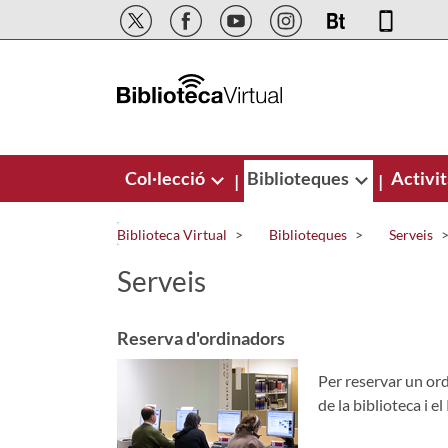
Salta al contingut principal
Col·lecció
Biblioteques
Activit
|
|
Biblioteca Virtual
Biblioteques
Serveis
Serveis
Reserva d'ordinadors
Per reservar un ord
de la biblioteca i e