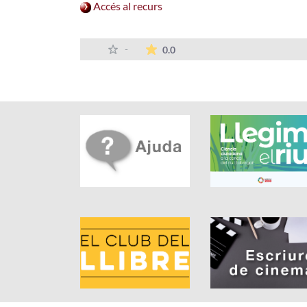
Accés al recurs
La mitjana de les valoracions
-
0.0