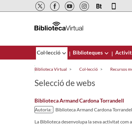
Salta al contingut principal
Col·lecció
Biblioteques
Activit
|
|
Biblioteca Virtual
Col·lecció
Recursos m
Selecció de webs
Biblioteca Armand Cardona Torrandell
Autoria:
Biblioteca Armand Cardona Torrandel
La Biblioteca desenvolupa la seva activitat com a