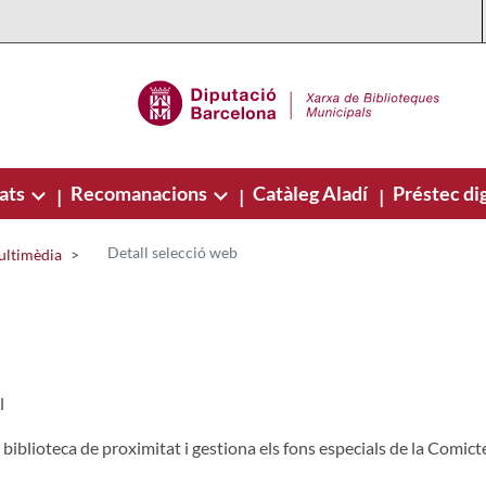
ats
Recomanacions
Catàleg Aladí
Préstec dig
|
|
|
Detall selecció web
ultimèdia
l
 biblioteca de proximitat i gestiona els fons especials de la Comic