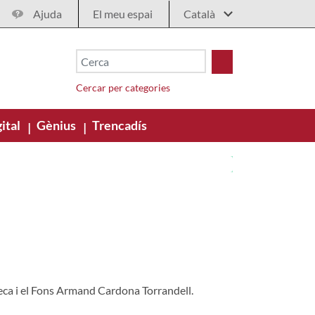
Ajuda
El meu espai
Cercar per categories
ital
Gènius
Trencadís
|
|
teca i el Fons Armand Cardona Torrandell.