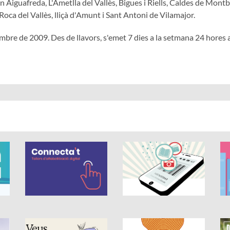
 Aiguafreda, L'Ametlla del Vallès, Bigues i Riells, Caldes de Montb
Roca del Vallès, lliçà d'Amunt i Sant Antoni de Vilamajor.
bre de 2009. Des de llavors, s'emet 7 dies a la setmana 24 hores al
 és de 0 estrelles de 5.