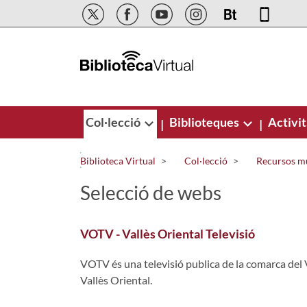
Salta al contingut principal
Col·lecció
Biblioteques
Activit
|
|
Biblioteca Virtual
Col·lecció
Recursos m
Selecció de webs
VOTV - Vallès Oriental Televisió
VOTV és una televisió publica de la comarca del 
Vallès Oriental.