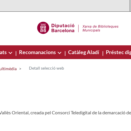
ats
Recomanacions
Catàleg Aladí
Préstec dig
|
|
|
Detall selecció web
ultimèdia
Vallès Oriental, creada pel Consorci Teledigital de la demarcació 