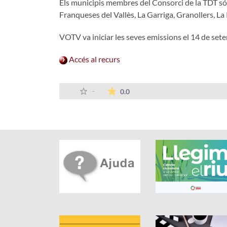
Els municipis membres del Consorci de la TDT són
Franqueses del Vallès, La Garriga, Granollers, La 
VOTV va iniciar les seves emissions el 14 de setem
Accés al recurs
La mitjana de les valoracions
-
0.0