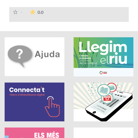
La mitjana de les valoracions és de 0 estrelles
-
0.0