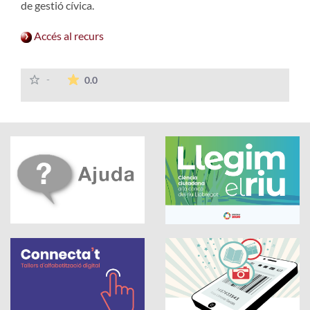
de gestió cívica.
Accés al recurs
La mitjana de les valoracions és de 0 estrelles
-
0.0