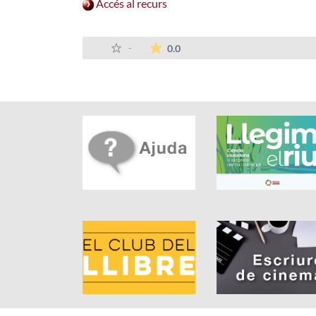
Accés al recurs
La mitjana de les valoracions
-
0.0