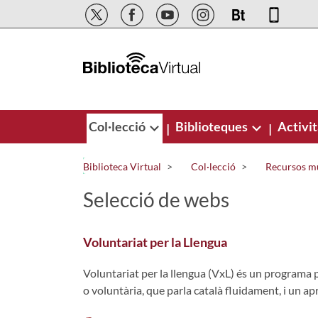
Salta al contingut principal
Col·lecció
Biblioteques
Activit
|
|
Biblioteca Virtual
Col·lecció
Recursos m
Selecció de webs
Voluntariat per la Llengua
Voluntariat per la llengua (VxL) és un programa p
o voluntària, que parla català fluidament, i un a