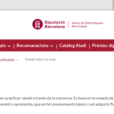
ats
Recomanacions
Catàleg Aladí
Préstec dig
|
|
|
Detall selecció web
ultimèdia
er practicar català a través de la conversa. Es basa en la creació d
prenent o aprenenta, que en té coneixements bàsics i vol adquirir fl