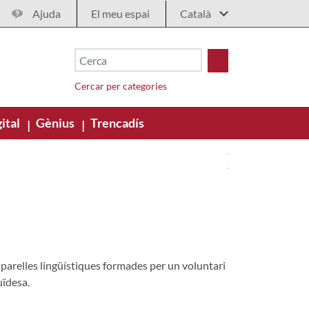
Ajuda
El meu espai
Cercar per categories
ital
Gènius
Trencadís
|
|
e parelles lingüístiques formades per un voluntari
uïdesa.