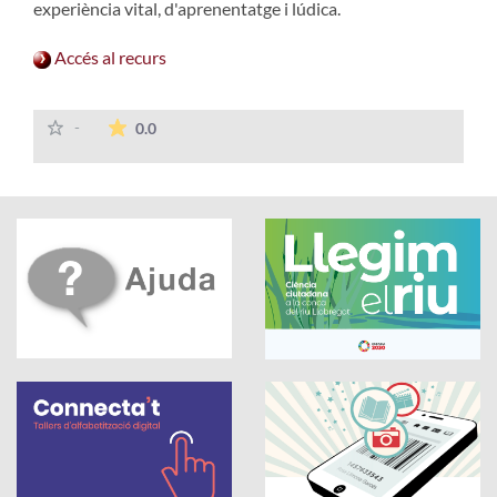
experiència vital, d'aprenentatge i lúdica.
Accés al recurs
La mitjana de les valoracions és de 0 estrelles
-
0.0