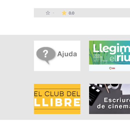
La mitjana de les valoracions
-
0.0