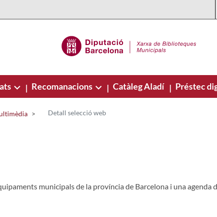
ats
Recomanacions
Catàleg Aladí
Préstec dig
|
|
|
Detall selecció web
ultimèdia
quipaments municipals de la província de Barcelona i una agenda d