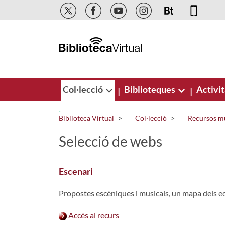
Salta al contingut principal
Col·lecció
Biblioteques
Activit
|
|
Biblioteca Virtual
Col·lecció
Recursos m
Selecció de webs
Escenari
Propostes escèniques i musicals, un mapa dels e
Accés al recurs