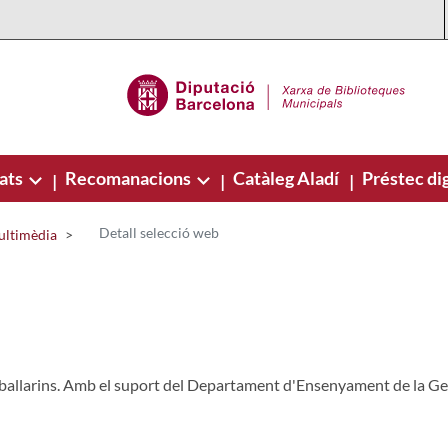
ats
Recomanacions
Catàleg Aladí
Préstec dig
|
|
|
Detall selecció web
ultimèdia
 ballarins. Amb el suport del Departament d'Ensenyament de la Ge