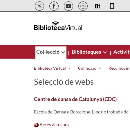
Salta al contingut principal
Col·lecció
Biblioteques
Activit
|
|
Biblioteca Virtual
Col·lecció
Recursos m
Selecció de webs
Centre de dansa de Catalunya (CDC)
Escola de Dansa a Barcelona. Lloc de trobada de
Accés al recurs