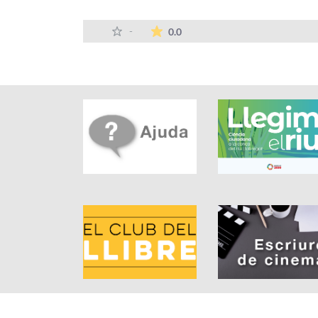
La mitjana de les valoracions
-
0.0