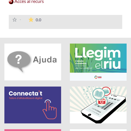
Accés al recurs
La mitjana de les valoracions és de 0 estrelles
-
0.0