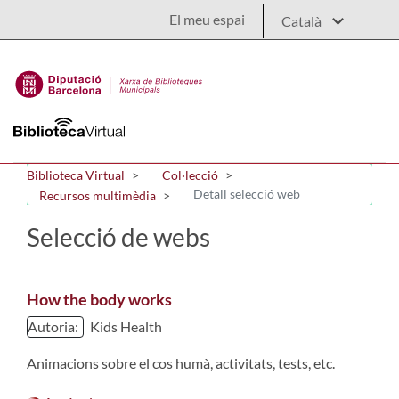
Salta al contingut principal
El meu espai
Biblioteca Virtual
Col·lecció
Detall selecció web
Recursos multimèdia
Selecció de webs
How the body works
Autoria:
Kids Health
Animacions sobre el cos humà, activitats, tests, etc.