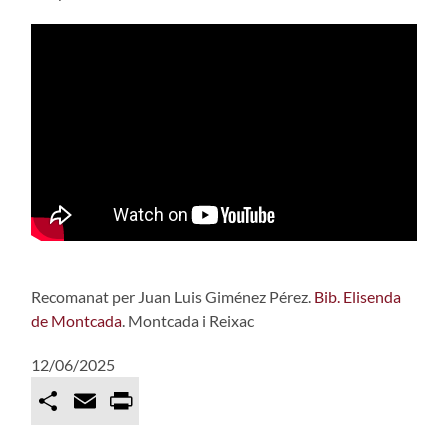
Recomanat per Juan Luis Giménez Pérez.
Bib. Elisenda
de Montcada
. Montcada i Reixac
12/06/2025
C
E
P
o
m
r
m
a
i
p
i
n