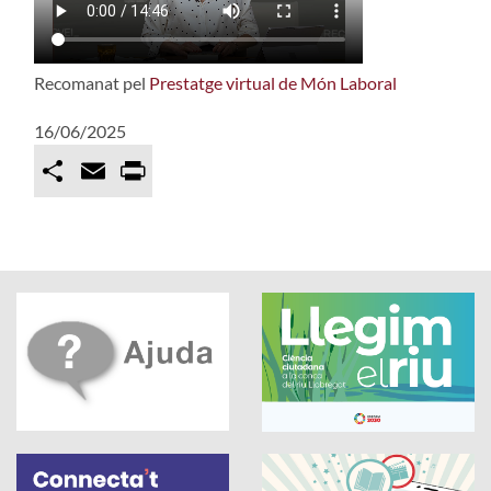
Recomanat pel
Prestatge virtual de Món Laboral
16/06/2025
C
E
P
o
m
r
m
a
i
p
i
n
a
l
t
r
t
i
r