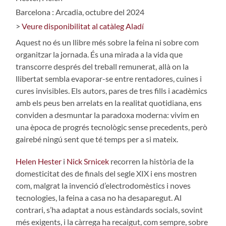
Barcelona : Arcadia, octubre del 2024
>
Veure disponibilitat al catàleg Aladí
Aquest no és un llibre més sobre la feina ni sobre com
organitzar la jornada. És una mirada a la vida que
transcorre després del treball remunerat, allà on la
llibertat sembla evaporar-se entre rentadores, cuines i
cures invisibles. Els autors, pares de tres fills i acadèmics
amb els peus ben arrelats en la realitat quotidiana, ens
conviden a desmuntar la paradoxa moderna: vivim en
una època de progrés tecnològic sense precedents, però
gairebé ningú sent que té temps per a si mateix.
Helen Hester
i
Nick Srnicek
recorren la història de la
domesticitat des de finals del segle XIX i ens mostren
com, malgrat la invenció d’electrodomèstics i noves
tecnologies, la feina a casa no ha desaparegut. Al
contrari, s’ha adaptat a nous estàndards socials, sovint
més exigents, i la càrrega ha recaigut, com sempre, sobre