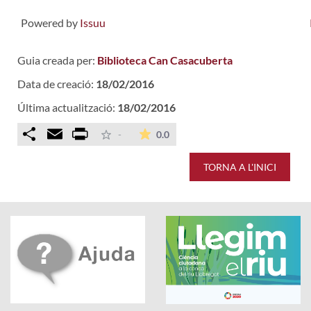
Powered by
Issuu
Guia creada per:
Biblioteca Can Casacuberta
Data de creació:
18/02/2016
Última actualització:
18/02/2016
Comparteix
Email
Print
La mitjana de les valoracions é
-
0.0
TORNA A L'INICI