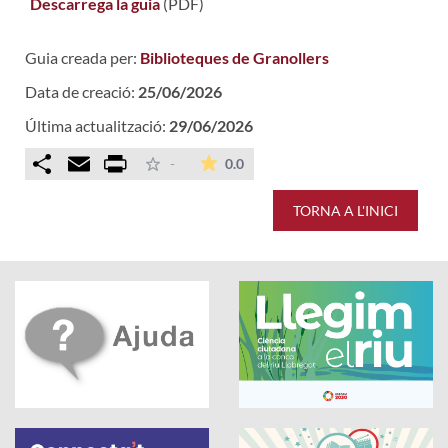
Descarrega la guia
(PDF)
Guia creada per:
Biblioteques de Granollers
Data de creació:
25/06/2026
Última actualització:
29/06/2026
Comparteix
Email
Print
La mitjana de les valoracions é
-
0.0
TORNA A L'INICI