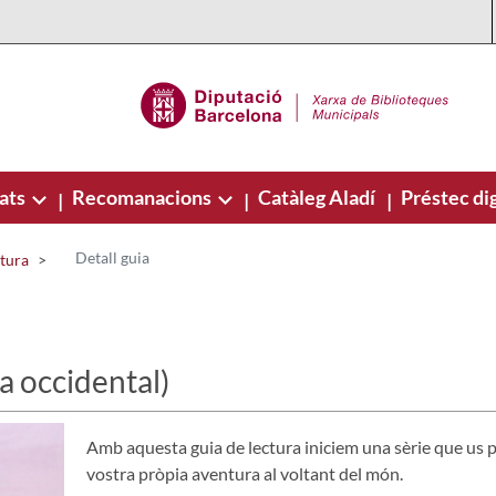
ats
Recomanacions
Catàleg Aladí
Préstec dig
|
|
|
Detall guia
ctura
a occidental)
Amb aquesta guia de lectura iniciem una sèrie que us pr
vostra pròpia aventura al voltant del món.