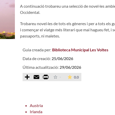
A continuació trobareu una selecció de novel·les ambie
Occidental.
Trobareu novel·les de tots els gèneres i per a tots els 
i començar el viatge més literari que mai hagueu fet, i s
passaports, ni maletes.
Guia creada per:
Biblioteca Municipal Les Voltes
Data de creació:
25/06/2026
Última actualització:
29/06/2026
Comparteix
Email
Print
La mitjana de les valo
-
0.0
Austria
Irlanda