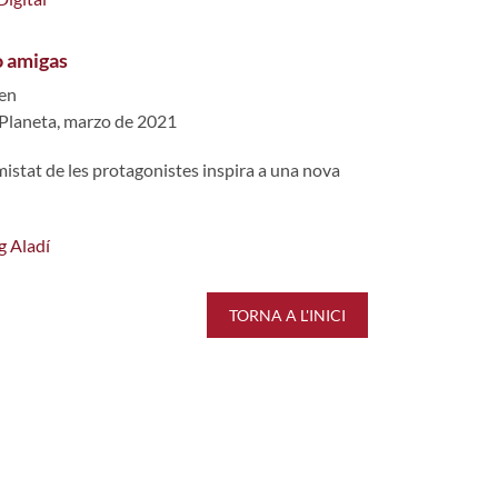
o amigas
en
 Planeta, marzo de 2021
'amistat de les protagonistes inspira a una nova
g Aladí
TORNA A L'INICI