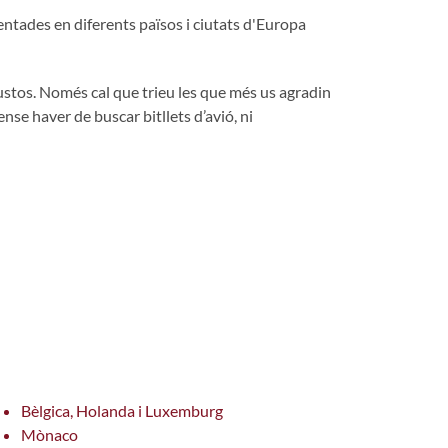
ntades en diferents països i ciutats d'Europa
gustos. Només cal que trieu les que més us agradin
ense haver de buscar bitllets d’avió, ni
racions és de 0 estrelles de 5.
Bèlgica, Holanda i Luxemburg
Mònaco