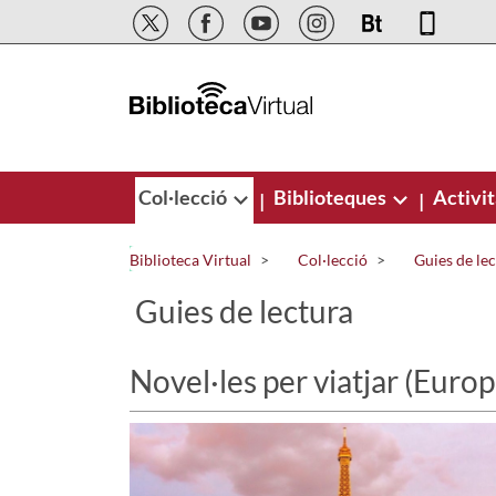
Salta al contingut principal
Col·lecció
Biblioteques
Activit
|
|
Biblioteca Virtual
Col·lecció
Guies de le
Guies de lectura
Novel·les per viatjar (Europ