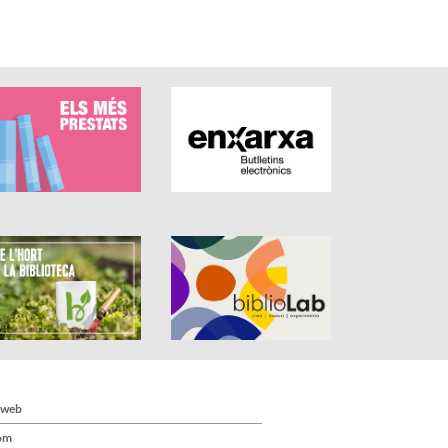
 web
om