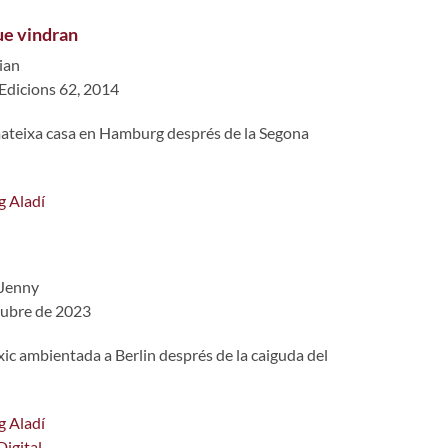
ue vindran
ian
 Edicions 62, 2014
 mateixa casa en Hamburg després de la Segona
g Aladí
 Jenny
ctubre de 2023
xic ambientada a Berlin després de la caiguda del
g Aladí
Digital