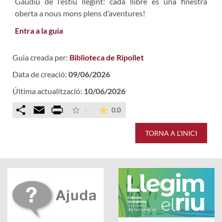
Gaudiu de l’estiu llegint: cada llibre és una finestra
oberta a nous mons plens d’aventures!
Entra a la guia
Guia creada per:
Biblioteca de Ripollet
Data de creació:
09/06/2026
Última actualització:
10/06/2026
Comparteix
Email
Print
La mitjana de les valoracions é
-
0.0
TORNA A L'INICI