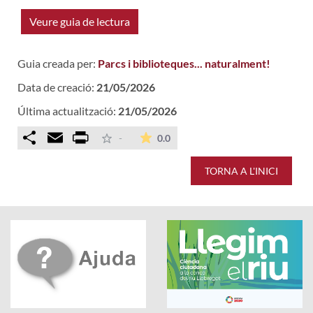
Veure guia de lectura
Guia creada per:
Parcs i biblioteques... naturalment!
Data de creació:
21/05/2026
Última actualització:
21/05/2026
Comparteix
Email
Print
La mitjana de les valoracions é
-
0.0
TORNA A L'INICI