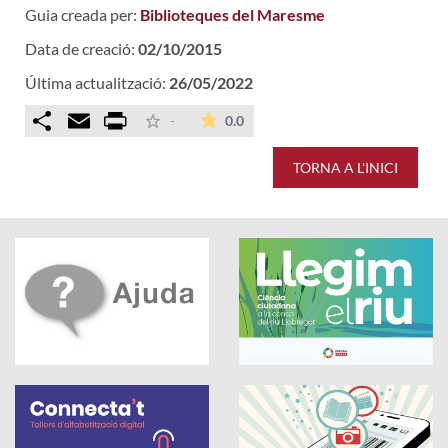
Guia creada per:
Biblioteques del Maresme
Data de creació:
02/10/2015
Última actualització:
26/05/2022
Comparteix
Email
Print
La mitjana de les valoracions é
-
0.0
TORNA A L'INICI