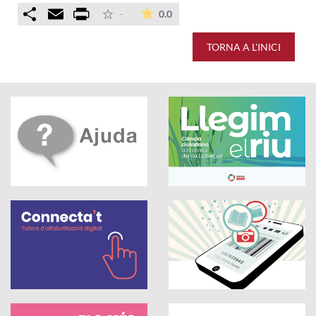
Comparteix
Email
Print
La mitjana de les valoracions é
-
0.0
TORNA A L'INICI