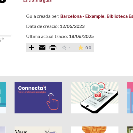
Guia creada per:
Barcelona - Eixample. Biblioteca E
Data de creació:
12/06/2023
Última actualització:
18/06/2025
Comparteix
Email
Print
La mitjana de les valo
-
0.0