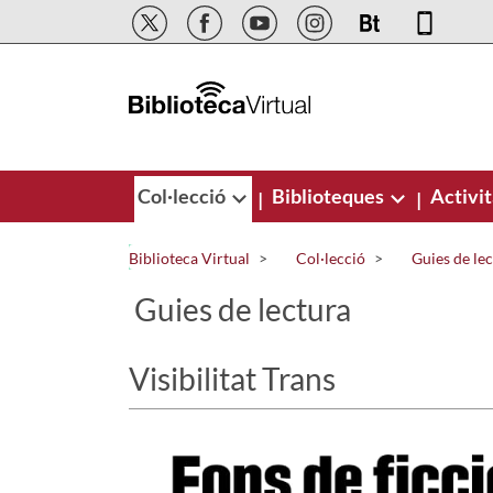
Salta al contingut principal
Col·lecció
Biblioteques
Activit
|
|
Biblioteca Virtual
Col·lecció
Guies de le
Guies de lectura
Visibilitat Trans