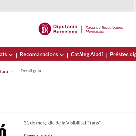
ats
Recomanacions
Catàleg Aladí
Préstec dig
|
|
|
Detall guia
ctura
31 de març, dia de la Visibilitat Trans*
Entra a la guia