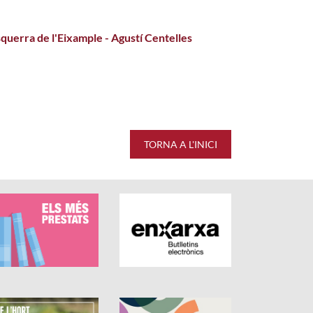
squerra de l'Eixample - Agustí Centelles
racions és de 0 estrelles de 5.
TORNA A L'INICI