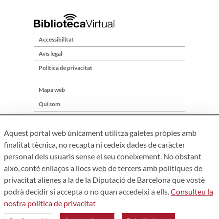
Accessibilitat
Avís legal
Política de privacitat
Mapa web
Qui som
Contacte
Aquest portal web únicament utilitza galetes pròpies amb
finalitat tècnica, no recapta ni cedeix dades de caràcter
personal dels usuaris sense el seu coneixement. No obstant
això, conté enllaços a llocs web de tercers amb polítiques de
privacitat alienes a la de la Diputació de Barcelona que vostè
podrà decidir si accepta o no quan accedeixi a ells.
Consulteu la
nostra política de privacitat
Àrea de Cultura – Gerència de Serveis de Biblioteques. Zamora,
73. 08018 Barcelona. Tel: 934 022 241