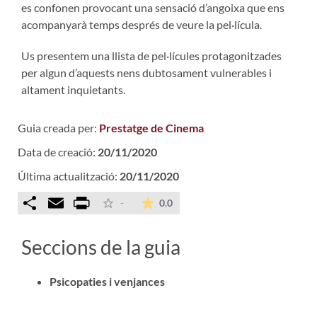
es confonen provocant una sensació d’angoixa que ens
acompanyarà temps després de veure la pel·lícula.
Us presentem una llista de pel·lícules protagonitzades
per algun d’aquests nens dubtosament vulnerables i
altament inquietants.
Guia creada per:
Prestatge de Cinema
Data de creació:
20/11/2020
Última actualització:
20/11/2020
Comparteix
Email
Print
La mitjana de les valoracions é
-
0.0
Seccions de la guia
Psicopaties i venjances