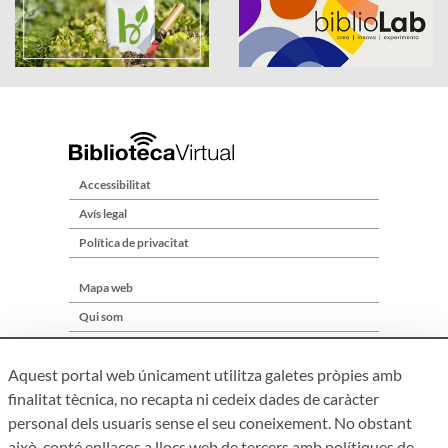
Accessibilitat
Avís legal
Política de privacitat
Mapa web
Qui som
Contacte
Aquest portal web únicament utilitza galetes pròpies amb
finalitat tècnica, no recapta ni cedeix dades de caràcter
personal dels usuaris sense el seu coneixement. No obstant
això, conté enllaços a llocs web de tercers amb polítiques de