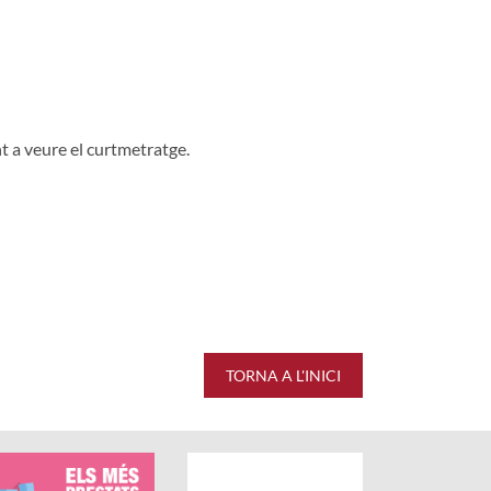
t a veure el curtmetratge.
racions és de 0 estrelles de 5.
TORNA A L'INICI