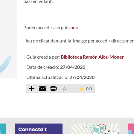
passen volant.
Podeu accedir a la guia
aquí
Heu de clicar damunt la imatge per accedir directamen
Guia creada per:
Biblioteca Ramón Alòs-Moner
Data de creació:
27/04/2020
Última actualització:
27/04/2020
Comparteix
Email
Print
La mitjana de les valo
-
0.0