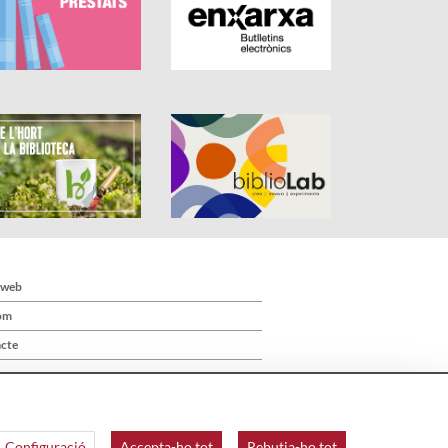
 web
om
cte
Configuració
Accepta-ho tot
Rebutja-ho tot