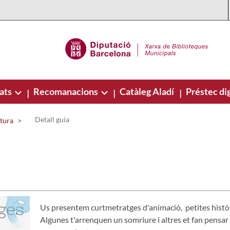
ats
Recomanacions
Catàleg Aladí
Préstec dig
|
|
|
Detall guia
ctura
Us presentem curtmetratges d'animació, petites històri
Algunes t'arrenquen un somriure i altres et fan pensar