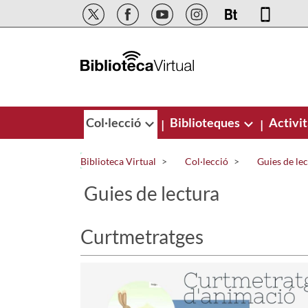
Salta al contingut principal
Col·lecció
Biblioteques
Activit
|
|
Biblioteca Virtual
Col·lecció
Guies de le
Guies de lectura
Curtmetratges