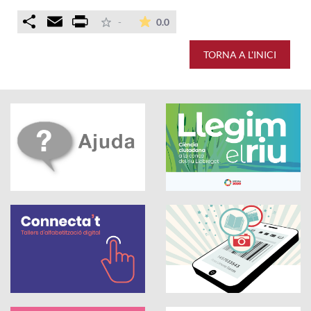
Comparteix
Email
Print
La mitjana de les valoracions é
-
0.0
TORNA A L'INICI