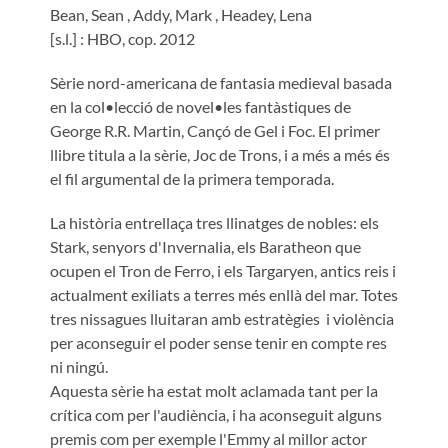
Bean, Sean
,
Addy, Mark
,
Headey, Lena
[s.l.] : HBO, cop. 2012
Sèrie nord-americana de fantasia medieval basada
en la col•lecció de novel•les fantàstiques de
George R.R. Martin, Cançó de Gel i Foc. El primer
llibre titula a la sèrie, Joc de Trons, i a més a més és
el fil argumental de la primera temporada.
La història entrellaça tres llinatges de nobles: els
Stark, senyors d'Invernalia, els Baratheon que
ocupen el Tron de Ferro, i els Targaryen, antics reis i
actualment exiliats a terres més enllà del mar. Totes
tres nissagues lluitaran amb estratègies i violència
per aconseguir el poder sense tenir en compte res
ni ningú.
Aquesta sèrie ha estat molt aclamada tant per la
crítica com per l'audiència, i ha aconseguit alguns
premis com per exemple l'Emmy al millor actor