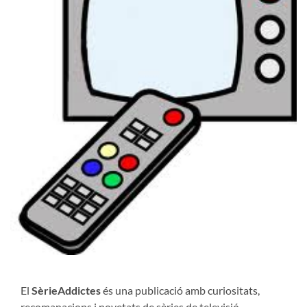
El
SèrieAddictes
és una publicació amb curiositats,
recomanacions i novetats de sèries de televisió,