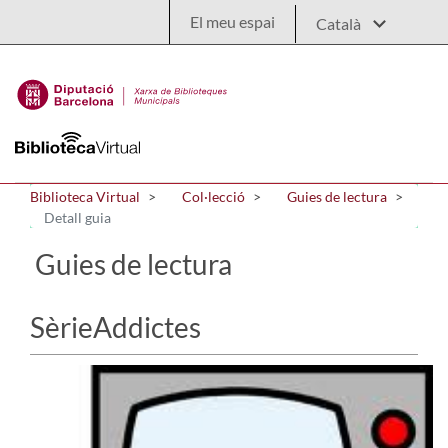
Salta al contingut principal
El meu espai
Biblioteca Virtual
Col·lecció
Guies de lectura
Detall guia
Guies de lectura
SèrieAddictes