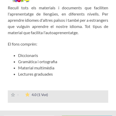
Recull tots els materials i documents que faciliten
l'aprenentatge de llengües, en diferents nivells. Per
aprendre idiomes d'altres països i també per a estrangers
que vulguin aprendre el nostre idioma. Tot tipus de
material que facilita l'autoaprenentatge.
El fons comprèn:
Diccionaris
Gramàtica i ortografia
Material multimèdia
Lectures graduades
La mitjana de les valoracions és de 4 est
-
4.0
(1 Vot)