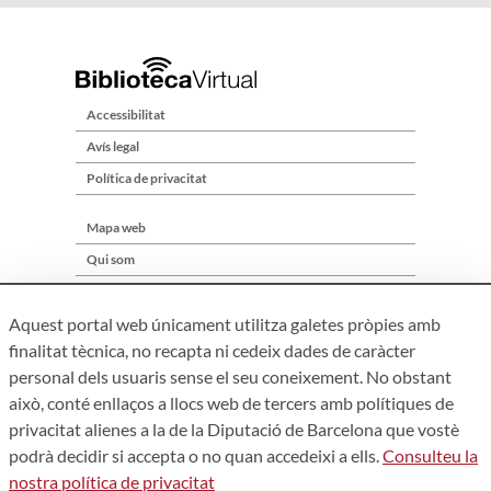
Accessibilitat
Avís legal
Política de privacitat
Mapa web
Qui som
Contacte
Aquest portal web únicament utilitza galetes pròpies amb
finalitat tècnica, no recapta ni cedeix dades de caràcter
personal dels usuaris sense el seu coneixement. No obstant
això, conté enllaços a llocs web de tercers amb polítiques de
privacitat alienes a la de la Diputació de Barcelona que vostè
podrà decidir si accepta o no quan accedeixi a ells.
Consulteu la
nostra política de privacitat
Àrea de Cultura – Gerència de Serveis de Biblioteques. Zamora,