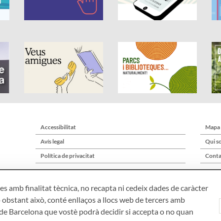
Accessibilitat
Mapa
Avís legal
Qui s
Política de privacitat
Conta
s amb finalitat tècnica, no recapta ni cedeix dades de caràcter
 obstant això, conté enllaços a llocs web de tercers amb
ó de Barcelona que vostè podrà decidir si accepta o no quan
Àrea de Cultura – Gerència de Serveis de Biblioteques. Zamora, 73. 08018 Bar