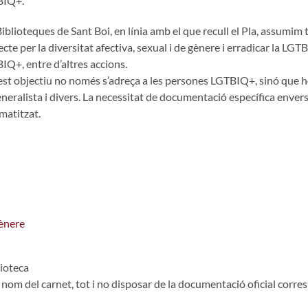
BIQ+.
iblioteques de Sant Boi, en línia amb el que recull el Pla, assumim
cte per la diversitat afectiva, sexual i de gènere i erradicar la LGTB
IQ+, entre d’altres accions.
t objectiu no només s’adreça a les persones LGTBIQ+, sinó que ho fa
neralista i divers. La necessitat de documentació específica envers e
gmatitzat.
ènere
lioteca
nom del carnet, tot i no disposar de la documentació oficial corresp