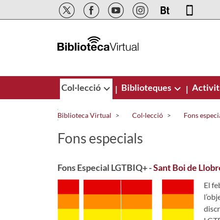
Salta al contingut principal
Col·lecció
Biblioteques
Activit
|
|
Biblioteca Virtual
Col·lecció
Fons especi
Fons especials
Fons Especial LGTBIQ+ -
Sant Boi de Llobr
El f
l’obj
discr