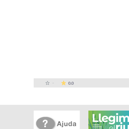
La mitjana de les valoracions
-
0.0