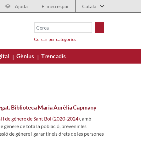
Ajuda
El meu espai
Cercar per categories
ital
Gènius
Trencadís
|
|
egat. Biblioteca Maria Aurèlia Capmany
xual i de gènere de Sant Boi (2020-2024)
, amb
de gènere de tota la població, prevenir les
sió de gènere i garantir els drets de les persones