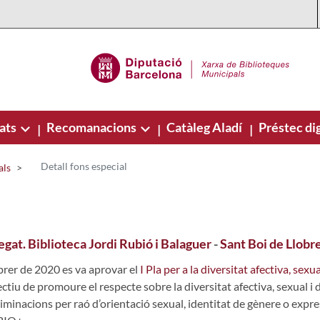
ats
Recomanacions
Catàleg Aladí
Préstec dig
|
|
|
Detall fons especial
als
egat. Biblioteca Jordi Rubió i Balaguer
-
Sant Boi de Llobr
ebrer de 2020 es va aprovar el
I Pla per a la diversitat afectiva, se
ectiu de promoure el respecte sobre la diversitat afectiva, sexual i 
iminacions per raó d’orientació sexual, identitat de gènere o expres