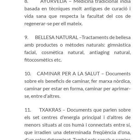
8. AYURVEDA – Medicina tradicional índia
basada en tècniques molt antigues de curació i
vida sana que respecta la facultat del cos de
regenerar-se per ell mateix.
9. BELLESA NATURAL –Tractaments de bellesa
amb productes o mètodes naturals: gimnàstica
facial, cosmètica natural, antiaging natural,
fitocosmètics etc.
10. CAMINAR PER A LA SALUT – Documents
sobre els beneficis de caminar, fer marxa nòrdica,
caminar per estar en forma, caminar per aprimar-
se, entre d'altres.
11. TXAKRAS – Documents que parlen sobre
els set centres d'energia principal i d'altres de
menors situats al cos humà i connectats entre sí,
que irradien una determinada freqüència d'ona,
d'un color determinat. També pels canals o camins