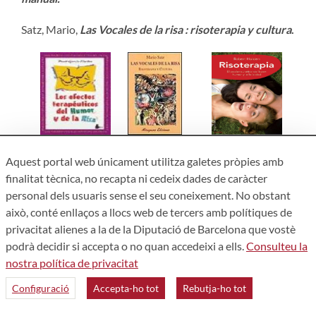
Satz, Mario,
Las Vocales de la risa : risoterapia y cultura
.
Aquest portal web únicament utilitza galetes pròpies amb
finalitat tècnica, no recapta ni cedeix dades de caràcter
personal dels usuaris sense el seu coneixement. No obstant
això, conté enllaços a llocs web de tercers amb polítiques de
privacitat alienes a la de la Diputació de Barcelona que vostè
VIDA INTERIOR
podrà decidir si accepta o no quan accedeixi a ells.
Consulteu la
nostra política de privacitat
Bodin, Luc,
El Arte de Ho'oponopono : el secreto de los
sanadores hawaianos.
Configuració
Accepta-ho tot
Rebutja-ho tot