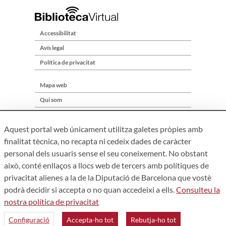
Accessibilitat
Avís legal
Política de privacitat
Mapa web
Qui som
Contacte
Aquest portal web únicament utilitza galetes pròpies amb
finalitat tècnica, no recapta ni cedeix dades de caràcter
personal dels usuaris sense el seu coneixement. No obstant
això, conté enllaços a llocs web de tercers amb polítiques de
privacitat alienes a la de la Diputació de Barcelona que vostè
podrà decidir si accepta o no quan accedeixi a ells.
Consulteu la
nostra política de privacitat
Àrea de Cultura – Gerència de Serveis de Biblioteques. Zamora,
73. 08018 Barcelona. Tel: 934 022 241
Configuració
Accepta-ho tot
Rebutja-ho tot