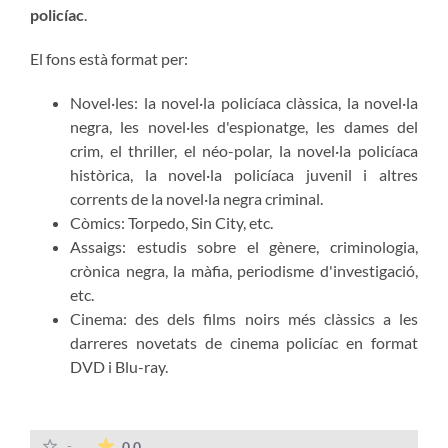
policíac
.
El fons està format per:
Novel·les: la novel·la policíaca clàssica, la novel·la
negra, les novel·les d'espionatge, les dames del
crim, el thriller, el néo-polar, la novel·la policíaca
històrica, la novel·la policíaca juvenil i altres
corrents de la novel·la negra criminal.
Còmics: Torpedo, Sin City, etc.
Assaigs: estudis sobre el gènere, criminologia,
crònica negra, la màfia, periodisme d'investigació,
etc.
Cinema: des dels films noirs més clàssics a les
darreres novetats de cinema policíac en format
DVD i Blu-ray.
La mitjana de les valoracions és de 0 estrelles
-
0.0