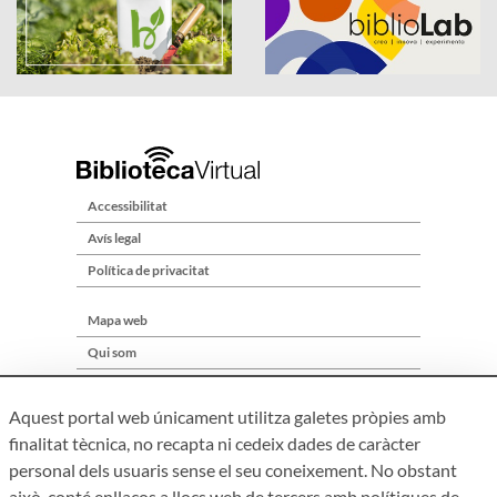
Accessibilitat
Avís legal
Política de privacitat
Mapa web
Qui som
Contacte
Aquest portal web únicament utilitza galetes pròpies amb
finalitat tècnica, no recapta ni cedeix dades de caràcter
personal dels usuaris sense el seu coneixement. No obstant
això, conté enllaços a llocs web de tercers amb polítiques de