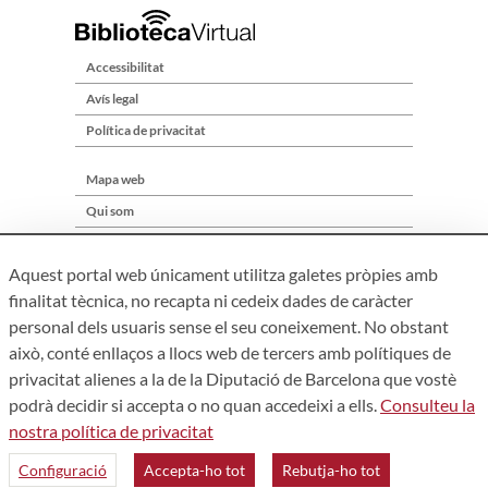
Accessibilitat
Avís legal
Política de privacitat
Mapa web
Qui som
Contacte
Aquest portal web únicament utilitza galetes pròpies amb
finalitat tècnica, no recapta ni cedeix dades de caràcter
personal dels usuaris sense el seu coneixement. No obstant
això, conté enllaços a llocs web de tercers amb polítiques de
privacitat alienes a la de la Diputació de Barcelona que vostè
podrà decidir si accepta o no quan accedeixi a ells.
Consulteu la
nostra política de privacitat
Àrea de Cultura – Gerència de Serveis de Biblioteques. Zamora,
73. 08018 Barcelona. Tel: 934 022 241
Configuració
Accepta-ho tot
Rebutja-ho tot