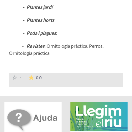
-
Plantes jardí
-
Plantes horts
-
Poda i plagues
:
-
Revistes
:
Ornitologia pràctica, Perros,
Ornitologia práctica
La mitjana de les valoracions és de 0 estrelles
-
0.0