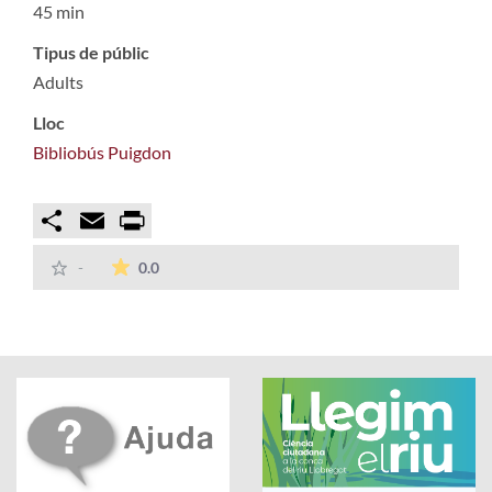
45 min
Tipus de públic
Adults
Lloc
Bibliobús Puigdon
Compartir
Email
Print
La mitjana de les valoracions és de 0 estrelles
-
0.0