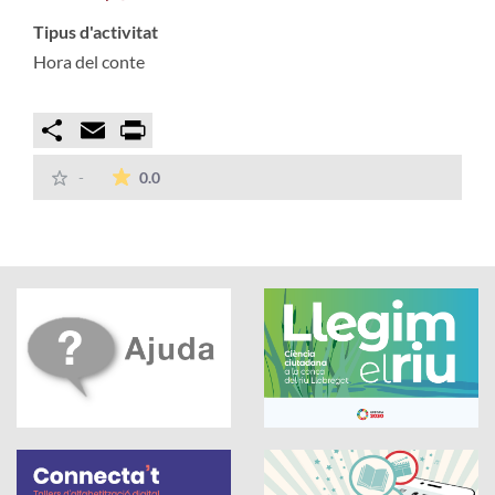
Tipus d'activitat
Hora del conte
Compartir
Email
Print
La mitjana de les valoracions és de 0 estrelles
-
0.0