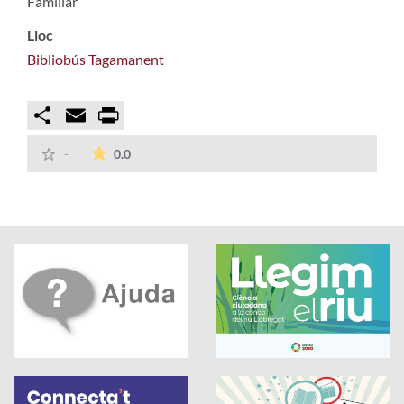
Familiar
Lloc
Bibliobús Tagamanent
Compartir
Email
Print
La mitjana de les valoracions és de 0 estrelles
-
0.0