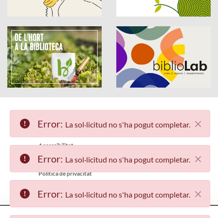
Error:
La sol·licitud no s'ha pogut completar.
Accessibilitat
Error:
La sol·licitud no s'ha pogut completar.
Avís legal
Política de privacitat
Error:
La sol·licitud no s'ha pogut completar.
Mapa web
Qui som