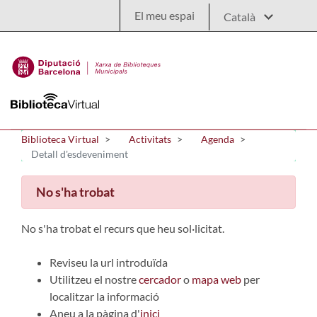
Salta al contingut principal
El meu espai
Biblioteca Virtual
Activitats
Agenda
Detall d'esdeveniment
No s'ha trobat
No s'ha trobat el recurs que heu sol·licitat.
Reviseu la url introduïda
Utilitzeu el nostre
cercador
o
mapa web
per
localitzar la informació
Aneu a la pàgina d'
inici