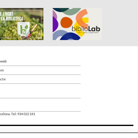
 web
om
cte
celona. Tel: 934 022 241