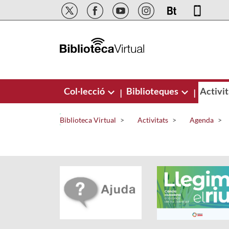
Salta al contingut principal
Col·lecció
Biblioteques
Activit
|
|
Biblioteca Virtual
Activitats
Agenda