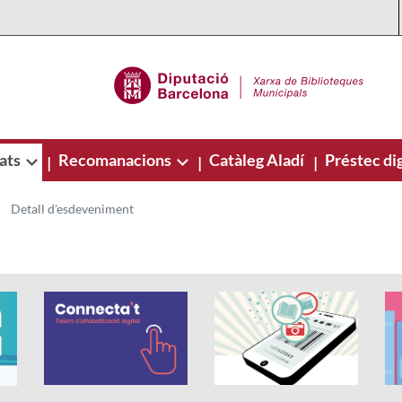
ats
Recomanacions
Catàleg Aladí
Préstec dig
|
|
|
Detall d'esdeveniment