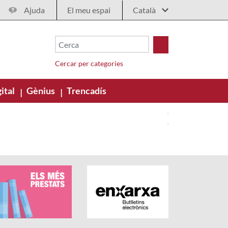
Ajuda
El meu espai
Cercar per categories
ital
Gènius
Trencadís
|
|