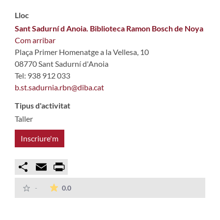
Lloc
Sant Sadurní d Anoia. Biblioteca Ramon Bosch de Noya
Com arribar
Plaça Primer Homenatge a la Vellesa, 10
08770 Sant Sadurní d'Anoia
Tel: 938 912 033
b.st.sadurnia.rbn@diba.cat
Tipus d'activitat
Taller
Inscriure'm
Compartir
Email
Print
La mitjana de les valoracions és de 0 estrelles
-
0.0