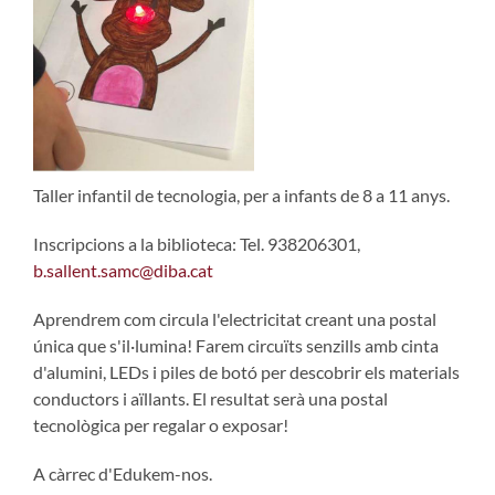
Taller infantil de tecnologia, per a infants de 8 a 11 anys.
Inscripcions a la biblioteca: Tel. 938206301,
b.sallent.samc@diba.cat
Aprendrem com circula l'electricitat creant una postal
única que s'il·lumina! Farem circuïts senzills amb cinta
d'alumini, LEDs i piles de botó per descobrir els materials
conductors i aïllants. El resultat serà una postal
tecnològica per regalar o exposar!
A càrrec d'Edukem-nos.