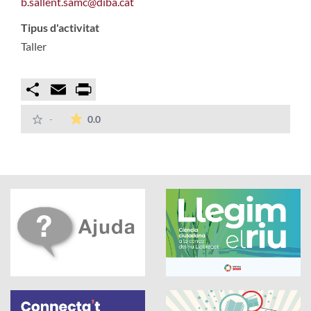
b.sallent.samc@diba.cat
Tipus d'activitat
Taller
Compartir
Email
Print
La mitjana de les valoracions és de 0 estrelles
-
0.0