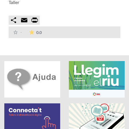
Taller
Compartir
Email
Print
La mitjana de les valoracions és de 0 estrelles
-
0.0