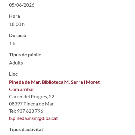
05/06/2026
Hora
18:00 h
Duració
1 h
Tipus de públic
Adults
Lloc
Pineda de Mar. Biblioteca M. Serra i Moret
Com arribar
Carrer del Progrés, 22
08397 Pineda de Mar
Tel: 937 623 796
b.pineda.msm@diba.cat
Tipus d'activitat