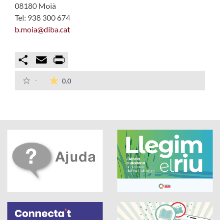
08180 Moià
Tel: 938 300 674
b.moia@diba.cat
Compartir
Email
Print
La mitjana de les valoracions és de 0 estrelles
-
0.0