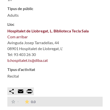
Tipus de públic
Adults
Lloc
Hospitalet de Llobregat, L. Biblioteca Tecla Sala
Com arribar
Avinguda Josep Tarradellas, 44
08901 Hospitalet de Llobregat, L'
Tel: 93 403 26 30
b.hospitalet.ts@diba.cat
Tipus d'activitat
Recital
Compartir
Email
Print
La mitjana de les valoracions és de 0 estrelles
-
0.0