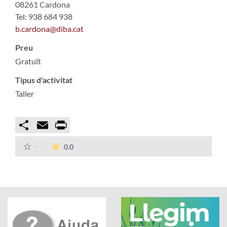
08261 Cardona
Tel: 938 684 938
b.cardona@diba.cat
Preu
Gratuït
Tipus d'activitat
Taller
Compartir
Email
Print
La mitjana de les valoracions és de 0 estrelles
-
0.0