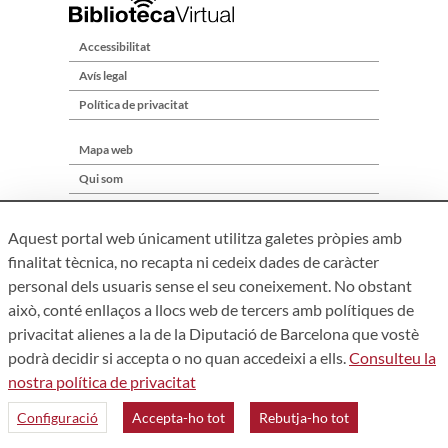
Accessibilitat
Avís legal
Política de privacitat
Mapa web
Qui som
Contacte
Aquest portal web únicament utilitza galetes pròpies amb
finalitat tècnica, no recapta ni cedeix dades de caràcter
personal dels usuaris sense el seu coneixement. No obstant
això, conté enllaços a llocs web de tercers amb polítiques de
privacitat alienes a la de la Diputació de Barcelona que vostè
podrà decidir si accepta o no quan accedeixi a ells.
Consulteu la
nostra política de privacitat
Àrea de Cultura – Gerència de Serveis de Biblioteques. Zamora,
73. 08018 Barcelona. Tel: 934 022 241
Configuració
Accepta-ho tot
Rebutja-ho tot