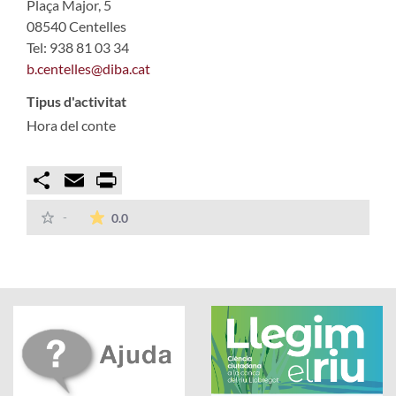
Plaça Major, 5
08540 Centelles
Tel: 938 81 03 34
b.centelles@diba.cat
Tipus d'activitat
Hora del conte
Compartir
Email
Print
La mitjana de les valoracions és de 0 estrelles
-
0.0