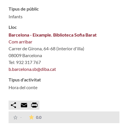
Tipus de públic
Infants
Lloc
Barcelona - Eixample. Biblioteca Sofia Barat
Com arribar
Carrer de Girona, 64-68 (interior d'illa)
08009 Barcelona
Tel: 932 317 767
b.barcelona.sb@diba.cat
Tipus d'activitat
Hora del conte
Compartir
Email
Print
La mitjana de les valoracions és de 0 estrelles
-
0.0