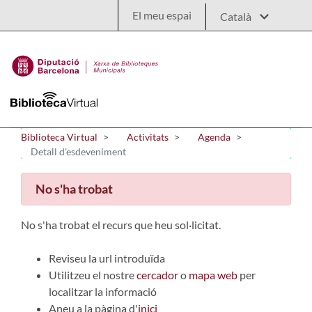
Salta al contingut principal
El meu espai
Biblioteca Virtual
Activitats
Agenda
Detall d'esdeveniment
No s'ha trobat
No s'ha trobat el recurs que heu sol·licitat.
Reviseu la url introduïda
Utilitzeu el nostre
cercador
o
mapa web
per
localitzar la informació
Aneu a la pàgina d'
inici