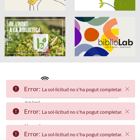
Error:
La sol·licitud no s'ha pogut completar.
Accessibilitat
Avís legal
Error:
La sol·licitud no s'ha pogut completar.
Política de privacitat
Mapa web
Error:
La sol·licitud no s'ha pogut completar.
Qui som