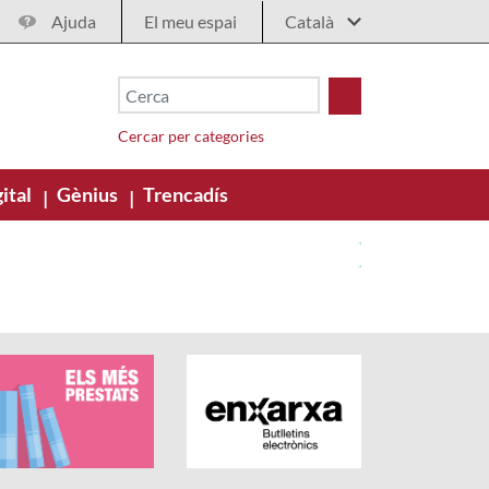
Ajuda
El meu espai
Cercar per categories
ital
Gènius
Trencadís
|
|