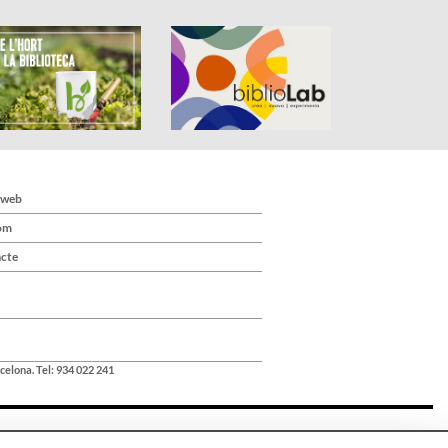
 web
om
cte
celona. Tel: 934 022 241