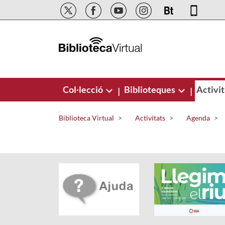
Salta al contingut principal
Col·lecció
Biblioteques
Activit
|
|
Biblioteca Virtual
Activitats
Agenda