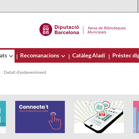
ats
Recomanacions
Catàleg Aladí
Préstec dig
|
|
|
Detall d'esdeveniment