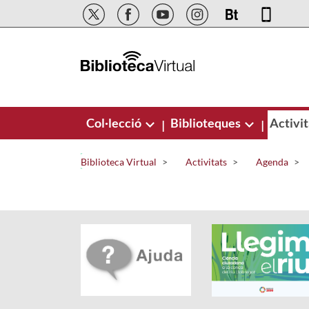
Salta al contingut principal
Col·lecció
Biblioteques
Activit
|
|
Biblioteca Virtual
Activitats
Agenda