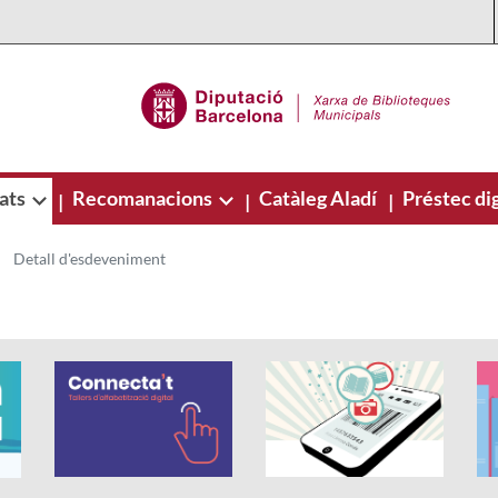
ats
Recomanacions
Catàleg Aladí
Préstec dig
|
|
|
Detall d'esdeveniment