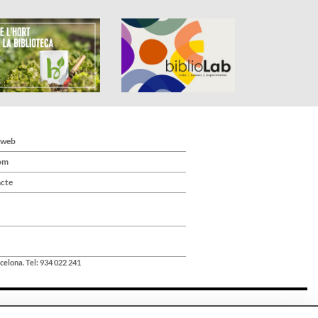
 web
om
cte
celona. Tel: 934 022 241