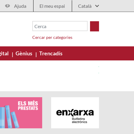
Ajuda
El meu espai
Cercar per categories
ital
Gènius
Trencadís
|
|