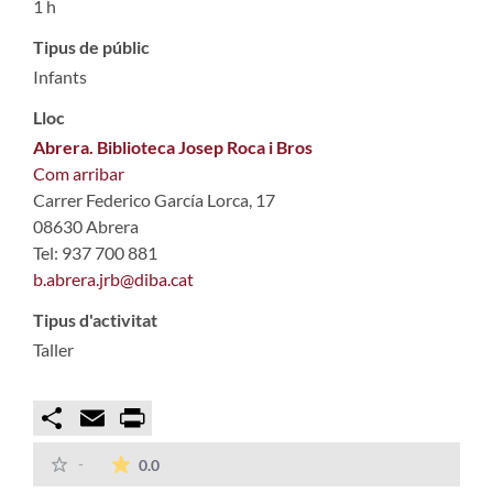
1 h
Tipus de públic
Infants
Lloc
Abrera. Biblioteca Josep Roca i Bros
Com arribar
Carrer Federico García Lorca, 17
08630 Abrera
Tel: 937 700 881
b.abrera.jrb@diba.cat
Tipus d'activitat
Taller
Compartir
Email
Print
La mitjana de les valoracions és de 0 estrelles
-
0.0